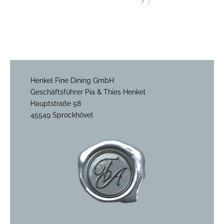
Henkel Fine Dining GmbH
Geschäftsführer Pia & Thies Henkel
Hauptstraße 58
45549 Sprockhövel